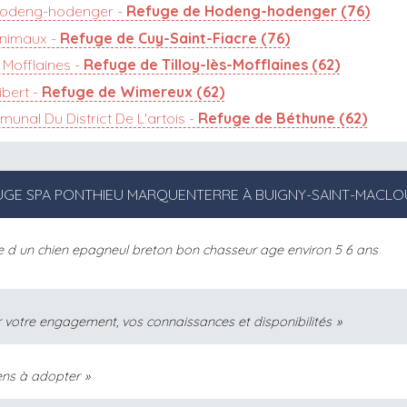
Hodeng-hodenger -
Refuge de Hodeng-hodenger (76)
Animaux -
Refuge de Cuy-Saint-Fiacre (76)
 Mofflaines -
Refuge de Tilloy-lès-Mofflaines (62)
ibert -
Refuge de Wimereux (62)
unal Du District De L'artois -
Refuge de Béthune (62)
EFUGE SPA PONTHIEU MARQUENTERRE À BUIGNY-SAINT-MACLO
che d un chien epagneul breton bon chasseur age environ 5 6 ans
 votre engagement, vos connaissances et disponibilités
iens à adopter