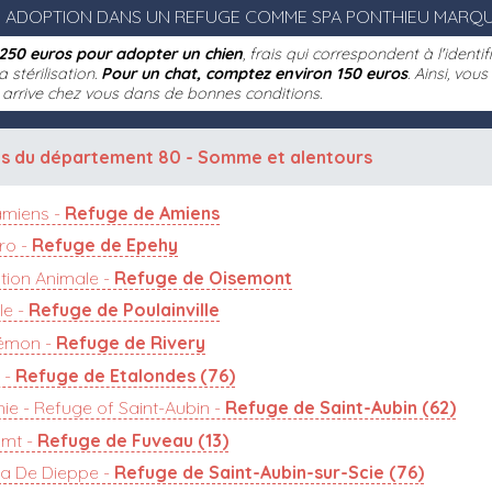
 ADOPTION DANS UN REFUGE COMME SPA PONTHIEU MARQU
250 euros pour adopter un chien
, frais qui correspondent à l'identi
a stérilisation.
Pour un chat, comptez environ 150 euros
. Ainsi, vou
l arrive chez vous dans de bonnes conditions.
es du département 80 - Somme
et alentours
amiens -
Refuge de Amiens
ro -
Refuge de Epehy
tion Animale -
Refuge de Oisemont
le -
Refuge de Poulainville
lémon -
Refuge de Rivery
 -
Refuge de Etalondes (76)
e - Refuge of Saint-Aubin -
Refuge de Saint-Aubin (62)
cmt -
Refuge de Fuveau (13)
a De Dieppe -
Refuge de Saint-Aubin-sur-Scie (76)