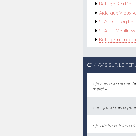
Refuge Sfa De 
Aide aux Vieux 
SPA De Tilloy Les
SPA Du Moulin W
Refuge Intercomm
4 AVIS SUR LE R
je suis a la recher
merci
un grand merci pour
je désire voir les ch