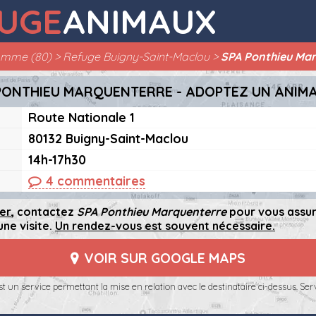
UGE
ANIMAUX
omme (80)
Refuge Buigny-Saint-Maclou
SPA Ponthieu Ma
PONTHIEU MARQUENTERRE - ADOPTEZ UN ANIM
Route Nationale 1
80132 Buigny-Saint-Maclou
14h-17h30
4 commentaires
er
, contactez
SPA Ponthieu Marquenterre
pour vous assu
ne visite.
Un rendez-vous est souvent nécessaire.
VOIR SUR GOOGLE MAPS
t un service permettant la mise en relation avec le destinataire ci-dessus. Serv