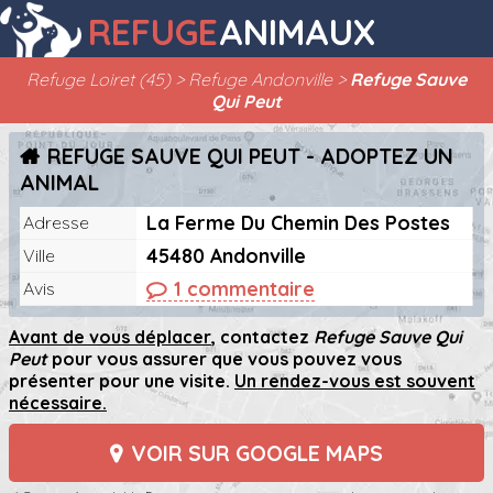
REFUGE
ANIMAUX
Refuge Loiret (45)
Refuge Andonville
Refuge Sauve
Qui Peut
REFUGE SAUVE QUI PEUT - ADOPTEZ UN
ANIMAL
La Ferme Du Chemin Des Postes
Adresse
45480 Andonville
Ville
1 commentaire
Avis
Avant de vous déplacer
, contactez
Refuge Sauve Qui
Peut
pour vous assurer que vous pouvez vous
présenter pour une visite.
Un rendez-vous est souvent
nécessaire.
VOIR SUR GOOGLE MAPS