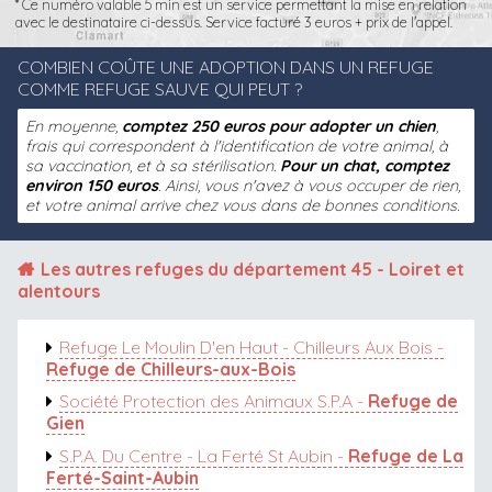
* Ce numéro valable 5 min est un service permettant la mise en relation
avec le destinataire ci-dessus. Service facturé 3 euros + prix de l'appel.
COMBIEN COÛTE UNE ADOPTION DANS UN REFUGE
COMME REFUGE SAUVE QUI PEUT ?
En moyenne,
comptez 250 euros pour adopter un chien
,
frais qui correspondent à l'identification de votre animal, à
sa vaccination, et à sa stérilisation.
Pour un chat, comptez
environ 150 euros
. Ainsi, vous n'avez à vous occuper de rien,
et votre animal arrive chez vous dans de bonnes conditions.
Les autres
refuges du département 45 - Loiret
et
alentours
Refuge Le Moulin D'en Haut - Chilleurs Aux Bois -
Refuge de Chilleurs-aux-Bois
Société Protection des Animaux S.P.A -
Refuge de
Gien
S.P.A. Du Centre - La Ferté St Aubin -
Refuge de La
Ferté-Saint-Aubin