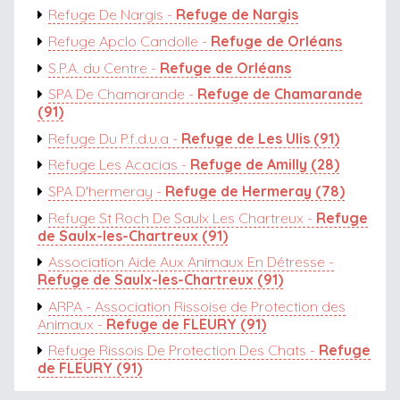
Refuge De Nargis -
Refuge de Nargis
Refuge Apclo Candolle -
Refuge de Orléans
S.P.A. du Centre -
Refuge de Orléans
SPA De Chamarande -
Refuge de Chamarande
(91)
Refuge Du P.f.d.u.a -
Refuge de Les Ulis (91)
Refuge Les Acacias -
Refuge de Amilly (28)
SPA D'hermeray -
Refuge de Hermeray (78)
Refuge St Roch De Saulx Les Chartreux -
Refuge
de Saulx-les-Chartreux (91)
Association Aide Aux Animaux En Détresse -
Refuge de Saulx-les-Chartreux (91)
ARPA - Association Rissoise de Protection des
Animaux -
Refuge de FLEURY (91)
Refuge Rissois De Protection Des Chats -
Refuge
de FLEURY (91)