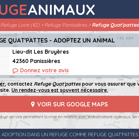
UGE
ANIMAUX
Refuge Loire (42)
Refuge Panissières
Refuge Quat'pattes
GE QUAT'PATTES - ADOPTEZ UN ANIMAL
Lieu-dit Les Bruyères
42360 Panissières
Donnez votre avis
er
, contactez
Refuge Quat'pattes
pour vous assurer que 
site.
Un rendez-vous est souvent nécessaire.
VOIR SUR GOOGLE MAPS
t un service permettant la mise en relation avec le destinataire ci-dessus. Serv
 ADOPTION DANS UN REFUGE COMME REFUGE QUAT'PATTES 