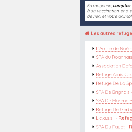
En moyenne,
comptez 
à sa vaccination, et à s
de rien, et votre anima
Les autres
refuge
L'Arche de Noé 
SPA du Roannais
Association Def
Refuge Amis Cha
Refuge De La Spa
SPA De Brignais 
SPA De Marenne
Refuge De Gerb
L.a.a.s.s.i -
Refug
SPA Du Fayet -
R