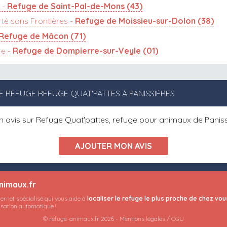
 -
Refuge de Saint-Pal-de-Mons (43)
rté sans Frontières -
Refuge de Moissieu-sur-Dolon (38)
Refuge de Mâcon (71)
re -
Refuge de Dompierre-sur-Veyle (01)
E REFUGE REFUGE QUAT'PATTES À PANISSIÈRES
un avis sur Refuge Quat'pattes, refuge pour animaux de Paniss
nimaux.fr
ternet spécialisé qui vous aide à
localiser le refuge le plus proche de chez vou
lisation automatique !
© refuge-animaux.fr 2026 -
Mentions légales / CGU