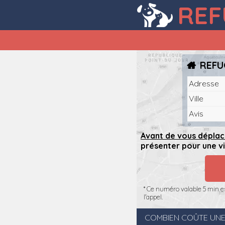
REF
REFU
Adresse
Ville
Avis
Avant de vous déplac
présenter pour une vi
* Ce numéro valable 5 min es
l'appel.
COMBIEN COÛTE UNE