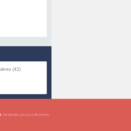
ières (42)
s
. Ne perdez pas plus de temps,