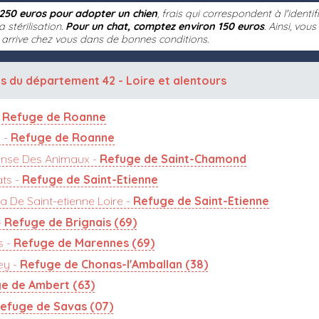
250 euros pour adopter un chien
, frais qui correspondent à l'identi
a stérilisation.
Pour un chat, comptez environ 150 euros
. Ainsi, vou
l arrive chez vous dans de bonnes conditions.
s du département 42 - Loire
et alentours
-
Refuge de Roanne
 -
Refuge de Roanne
ense Des Animaux -
Refuge de Saint-Chamond
ts -
Refuge de Saint-Etienne
 De Saint-etienne Loire -
Refuge de Saint-Etienne
-
Refuge de Brignais (69)
s -
Refuge de Marennes (69)
ey -
Refuge de Chonas-l'Amballan (38)
e de Ambert (63)
efuge de Savas (07)