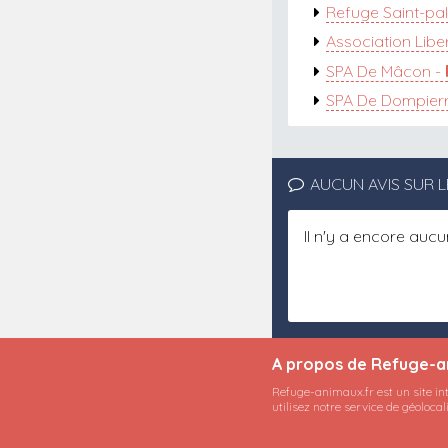
Refuge Saint-pal
Association Libe
SPA De Mâcon -
SPA De Dompier
AUCUN AVIS SUR L
Il n'y a encore auc
A propos de Refuge-a
Refuge-animaux.fr est un site in
utilisez notre service de géoloca