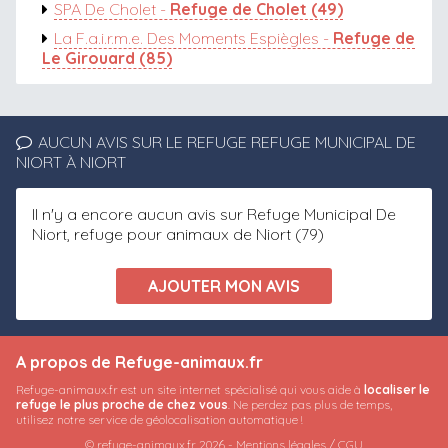
SPA De Cholet -
Refuge de Cholet (49)
La F.a.i.r.m.e. Des Moments Espiègles -
Refuge de
Le Girouard (85)
AUCUN AVIS SUR LE REFUGE REFUGE MUNICIPAL DE
NIORT À NIORT
Il n'y a encore aucun avis sur Refuge Municipal De
Niort, refuge pour animaux de Niort (79)
A propos de Refuge-animaux.fr
Refuge-animaux.fr est un site internet spécialisé qui vous aide à
localiser le
refuge le plus proche de chez vous
. Ne perdez pas plus de temps,
utilisez notre service de géolocalisation automatique !
© refuge-animaux.fr 2026 -
Mentions légales / CGU