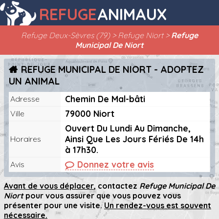
REFUGE
ANIMAUX
Refuge Deux-Sèvres (79)
Refuge Niort
Refuge
Municipal De Niort
REFUGE MUNICIPAL DE NIORT - ADOPTEZ
UN ANIMAL
Chemin De Mal-bâti
Adresse
79000 Niort
Ville
Ouvert Du Lundi Au Dimanche,
Ainsi Que Les Jours Fériés De 14h
Horaires
à 17h30.
Donnez votre avis
Avis
Avant de vous déplacer
, contactez
Refuge Municipal De
Niort
pour vous assurer que vous pouvez vous
présenter pour une visite.
Un rendez-vous est souvent
nécessaire.