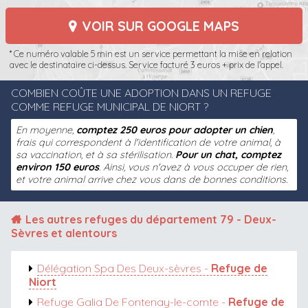
VOIR SUR GOOGLE MAPS
* Ce numéro valable 5 min est un service permettant la mise en relation
avec le destinataire ci-dessus. Service facturé 3 euros + prix de l'appel.
COMBIEN COÛTE UNE ADOPTION DANS UN REFUGE
COMME REFUGE MUNICIPAL DE NIORT ?
En moyenne,
comptez 250 euros pour adopter un chien
,
frais qui correspondent à l'identification de votre animal, à
sa vaccination, et à sa stérilisation.
Pour un chat, comptez
environ 150 euros
. Ainsi, vous n'avez à vous occuper de rien,
et votre animal arrive chez vous dans de bonnes conditions.
Les autres
refuges du département 79 - Deux-
Sèvres
et alentours
Délégation Spa Des Deux-sèvres -
Refuge de
Niort
Refuge Galia De Fontenay-le-comte -
Refuge de