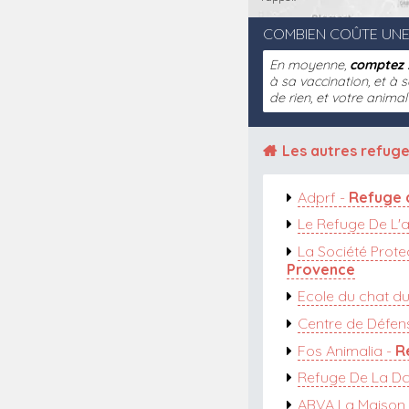
COMBIEN COÛTE UNE
En moyenne,
comptez 
à sa vaccination, et à s
de rien, et votre anima
Les autres refug
Adprf -
Refuge 
Le Refuge De L'a
La Société Prote
Provence
Ecole du chat du
Centre de Défen
Fos Animalia -
R
Refuge De La D
ABVA La Maison 