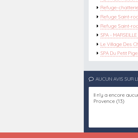
Refuge-chatterie
Refuge Saint-ro
Refuge Saint-roc
SPA - MARSEILL
Le Village Des C
SPA Du Petit Pige
AUCUN AVIS SUR 
Il n'y a encore au
Provence (13)