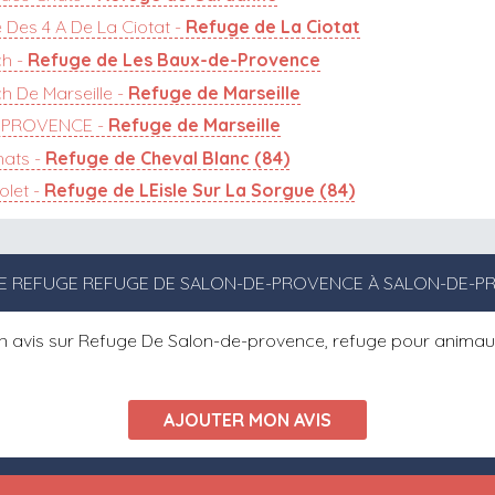
 Des 4 A De La Ciotat -
Refuge de La Ciotat
ch -
Refuge de Les Baux-de-Provence
h De Marseille -
Refuge de Marseille
E PROVENCE -
Refuge de Marseille
hats -
Refuge de Cheval Blanc (84)
olet -
Refuge de LEisle Sur La Sorgue (84)
LE REFUGE REFUGE DE SALON-DE-PROVENCE À SALON-DE-
cun avis sur Refuge De Salon-de-provence, refuge pour anima