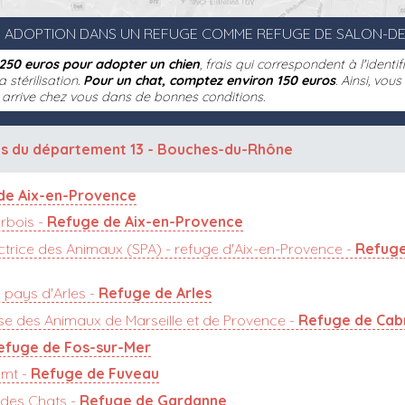
 ADOPTION DANS UN REFUGE COMME REFUGE DE SALON-DE
250 euros pour adopter un chien
, frais qui correspondent à l'identi
a stérilisation.
Pour un chat, comptez environ 150 euros
. Ainsi, vou
l arrive chez vous dans de bonnes conditions.
es du
département 13 - Bouches-du-Rhône
de Aix-en-Provence
rbois -
Refuge de Aix-en-Provence
ctrice des Animaux (SPA) - refuge d'Aix-en-Provence -
Refuge
 pays d'Arles -
Refuge de Arles
se des Animaux de Marseille et de Provence -
Refuge de Cab
efuge de Fos-sur-Mer
cmt -
Refuge de Fuveau
des Chats -
Refuge de Gardanne