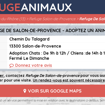
UGE
ANIMAUX
-du-Rhône (13)
Refuge Salon-de-Provence
Refuge De Sa
GE DE SALON-DE-PROVENCE - ADOPTEZ UN ANI
Chemin Du Talagard
13300 Salon-de-Provence
Adoption Chats : De 9h à 12h / Chiens :de 14h à 1
Fermé Le Dimanche
Donnez votre avis
er
, contactez
Refuge De Salon-de-provence
pour vous as
r pour une visite.
Un rendez-vous est souvent nécessaire
VOIR SUR GOOGLE MAPS
t un service permettant la mise en relation avec le destinataire ci-dessus. Serv