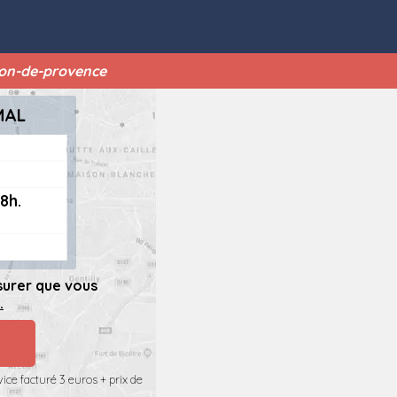
lon-de-provence
MAL
8h.
surer que vous
.
ice facturé 3 euros + prix de