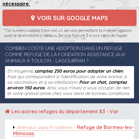
nécessaire.
VOIR SUR GOOGLE MAPS
* Ce numéro valable 5 min est un service permettant la mise en relation
avec le destinataire ci-dessus. Service facturé 3 euros + prix de l'appel.
COMBIEN COÛTE UNE ADOPTION DANS UN REFUGE
COMME REFUGE DE LA FONDATION ASSISTANCE AUX
ANIMAUX À TOULON - LAGOUBRAN ?
En moyenne,
comptez 250 euros pour adopter un chien
,
frais qui correspondent à l'identification de votre animal, à
sa vaccination, et à sa stérilisation.
Pour un chat, comptez
environ 150 euros
. Ainsi, vous n'avez à vous occuper de rien,
et votre animal arrive chez vous dans de bonnes conditions.
Les autres refuges du
département 83 - Var
Animaux sans Frontières -
Refuge de Bormes-les-
Mimosas