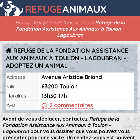
REFUGE
ANIMAUX
Refuge Var (83)
Refuge Toulon
Refuge de la
Fondation Assistance Aux Animaux à Toulon -
Lagoubran
REFUGE DE LA FONDATION ASSISTANCE
AUX ANIMAUX À TOULON - LAGOUBRAN -
ADOPTEZ UN ANIMAL
Avenue Aristide Briand
Adresse
83200 Toulon
Ville
13h30-17h
Horaires
2 commentaires
Avis
Avant de vous déplacer
, contactez
Refuge de la
Fondation Assistance Aux Animaux à Toulon -
Lagoubran
pour vous assurer que vous pouvez vous
présenter pour une visite.
Un rendez-vous est souvent