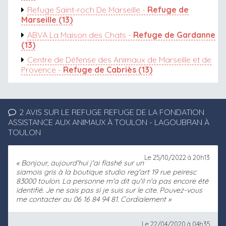
Refuge Saint-roch De Marseille -
Refuge de
Marseille (13)
ABVA La Maison des Chats -
Refuge de Gardanne
(13)
Centre de Défense des Animaux de Marseille et de
Provence -
Refuge de Cabriès (13)
2 AVIS SUR LE REFUGE REFUGE DE LA FONDATION
ASSISTANCE AUX ANIMAUX À TOULON - LAGOUBRAN À
TOULON
Le 25/10/2022 à 20h13
Bonjour, aujourd'hui j'ai flashé sur un
siamois gris à la boutique studio reg'art 19 rue peiresc
83000 toulon. La personne m'a dit qu'il n'a pas encore été
identifié. Je ne sais pas si je suis sur le cite. Pouvez-vous
me contacter au 06 16 84 94 81. Cordialement
Le 22/04/2020 à 04h35