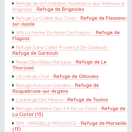
Refuge de la Fondation Assistance aux Animaux à
Brignoles -
Refuge de Brignoles
Refuge La Colline Aux Chats -
Refuge de Flassans-
sur-issole
SPA La Ferme Du Relais De Flayosc -
Refuge de
Flayosc
Refuge Sans Collier Provence De Garéoult -
Refuge de Garéoult
Relais Des Bêtes Martyres -
Refuge de Le
Thoronet
L'Ecole du Chat -
Refuge de Ollioules
Refuge Avsa Les Garelles -
Refuge de
Roquebrune-sur-Argens
L'auberge Des Minous -
Refuge de Toulon
Refuge-chatterie Des 4 A De La Ciotat -
Refuge de
La Ciotat (13)
SPA - MARSEILLE PROVENCE -
Refuge de Marseille
(13)