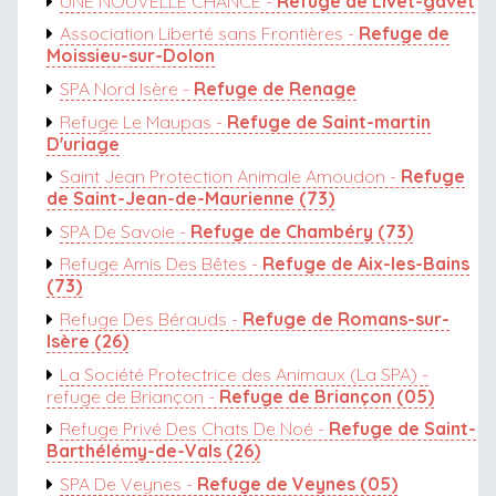
UNE NOUVELLE CHANCE -
Refuge de Livet-gavet
Association Liberté sans Frontières -
Refuge de
Moissieu-sur-Dolon
SPA Nord Isère -
Refuge de Renage
Refuge Le Maupas -
Refuge de Saint-martin
D'uriage
Saint Jean Protection Animale Amoudon -
Refuge
de Saint-Jean-de-Maurienne (73)
SPA De Savoie -
Refuge de Chambéry (73)
Refuge Amis Des Bêtes -
Refuge de Aix-les-Bains
(73)
Refuge Des Bérauds -
Refuge de Romans-sur-
Isère (26)
La Société Protectrice des Animaux (La SPA) -
refuge de Briançon -
Refuge de Briançon (05)
Refuge Privé Des Chats De Noé -
Refuge de Saint-
Barthélémy-de-Vals (26)
SPA De Veynes -
Refuge de Veynes (05)