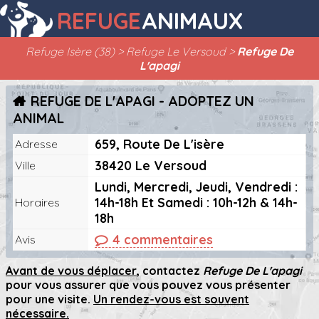
REFUGE
ANIMAUX
Refuge Isère (38)
Refuge Le Versoud
Refuge De
L'apagi
REFUGE DE L'APAGI - ADOPTEZ UN
ANIMAL
659, Route De L'isère
Adresse
38420 Le Versoud
Ville
Lundi, Mercredi, Jeudi, Vendredi :
14h-18h Et Samedi : 10h-12h & 14h-
Horaires
18h
4 commentaires
Avis
Avant de vous déplacer
, contactez
Refuge De L'apagi
pour vous assurer que vous pouvez vous présenter
pour une visite.
Un rendez-vous est souvent
nécessaire.