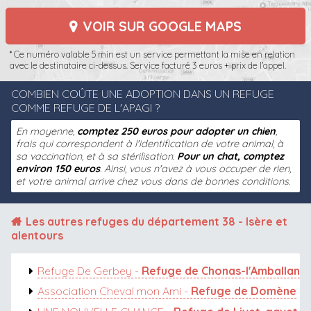
VOIR SUR GOOGLE MAPS
* Ce numéro valable 5 min est un service permettant la mise en relation
avec le destinataire ci-dessus. Service facturé 3 euros + prix de l'appel.
COMBIEN COÛTE UNE ADOPTION DANS UN REFUGE
COMME REFUGE DE L'APAGI ?
En moyenne,
comptez 250 euros pour adopter un chien
,
frais qui correspondent à l'identification de votre animal, à
sa vaccination, et à sa stérilisation.
Pour un chat, comptez
environ 150 euros
. Ainsi, vous n'avez à vous occuper de rien,
et votre animal arrive chez vous dans de bonnes conditions.
Les autres
refuges du département 38 - Isère
et
alentours
Refuge De Gerbey -
Refuge de Chonas-l'Amballan
Association Cheval mon Ami -
Refuge de Domène