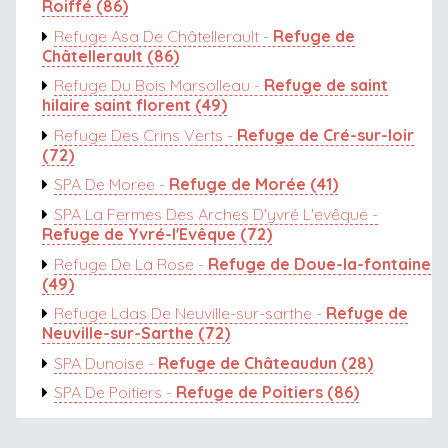
Roiffé (86)
Refuge Asa De Châtellerault -
Refuge de
Châtellerault (86)
Refuge Du Bois Marsolleau -
Refuge de saint
hilaire saint florent (49)
Refuge Des Crins Verts -
Refuge de Cré-sur-loir
(72)
SPA De Moree -
Refuge de Morée (41)
SPA La Fermes Des Arches D'yvré L'evêque -
Refuge de Yvré-l'Evêque (72)
Refuge De La Rose -
Refuge de Doue-la-fontaine
(49)
Refuge Ldas De Neuville-sur-sarthe -
Refuge de
Neuville-sur-Sarthe (72)
SPA Dunoise -
Refuge de Châteaudun (28)
SPA De Poitiers -
Refuge de Poitiers (86)