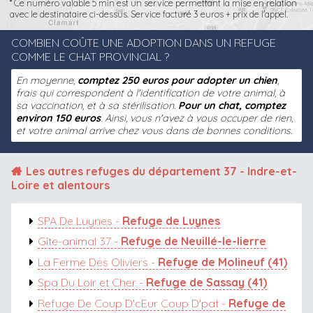
* Ce numéro valable 5 min est un service permettant la mise en relation
avec le destinataire ci-dessus. Service facturé 3 euros + prix de l'appel.
COMBIEN COÛTE UNE ADOPTION DANS UN REFUGE
COMME LE CHAT PROVINCIAL ?
En moyenne,
comptez 250 euros pour adopter un chien
,
frais qui correspondent à l'identification de votre animal, à
sa vaccination, et à sa stérilisation.
Pour un chat, comptez
environ 150 euros
. Ainsi, vous n'avez à vous occuper de rien,
et votre animal arrive chez vous dans de bonnes conditions.
Les autres
refuges du département 37 - Indre-et-
Loire
et alentours
SPA De Luynes -
Refuge de Luynes
Gîte-animal 37 -
Refuge de Neuillé-le-lierre
La Ferme Des Oliviers -
Refuge de Molineuf (41)
Spa Du Loir et Cher -
Refuge de Sassay (41)
Refuge De Coup D'cEur Coup D'pat -
Refuge de