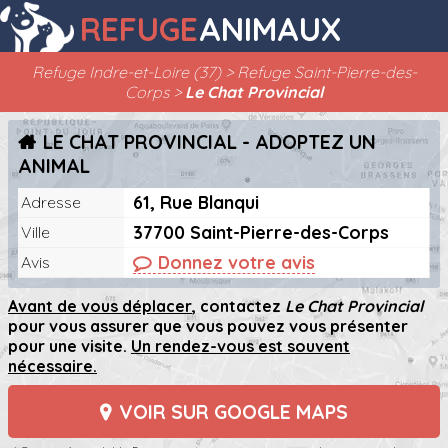
REFUGE
ANIMAUX
Refuge Indre-et-Loire (37)
Refuge Saint-Pierre-des-
Corps
Le Chat Provincial
LE CHAT PROVINCIAL - ADOPTEZ UN
ANIMAL
61, Rue Blanqui
Adresse
37700 Saint-Pierre-des-Corps
Ville
Donnez votre avis
Avis
Avant de vous déplacer
, contactez
Le Chat Provincial
pour vous assurer que vous pouvez vous présenter
pour une visite.
Un rendez-vous est souvent
nécessaire.
VOIR SUR GOOGLE MAPS