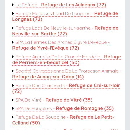
Le Refuge -
Refuge de Les Aulneaux (72)
Refuge Molosses Land De Longnes -
Refuge de
Longnes (72)
Refuge Ldas De Neuville-sur-sarthe -
Refuge de
Neuville-sur-Sarthe (72)
SPA La Fermes Des Arches D'yvré L'evêque -
Refuge de Yvré-l'Evêque (72)
Refuge Animalia De La Grande Mardelle -
Refuge
de Perriers-en-beauficel (50)
Société Calvadosienne De La Protection Animale -
Refuge de Aunay-sur-Odon (14)
Refuge Des Crins Verts -
Refuge de Cré-sur-loir
(72)
SPA De Vitré -
Refuge de Vitré (35)
SPA De Fougères -
Refuge de Romagné (35)
Refuge De La Soudairie -
Refuge de Le Petit-
Celland (50)