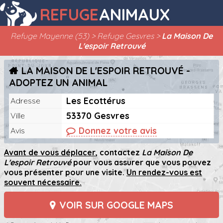
REFUGE
ANIMAUX
Refuge Mayenne (53)
Refuge Gesvres
La Maison De
L'espoir Retrouvé
LA MAISON DE L'ESPOIR RETROUVÉ -
ADOPTEZ UN ANIMAL
Les Ecottérus
Adresse
53370 Gesvres
Ville
Donnez votre avis
Avis
Avant de vous déplacer
, contactez
La Maison De
L'espoir Retrouvé
pour vous assurer que vous pouvez
vous présenter pour une visite.
Un rendez-vous est
souvent nécessaire.
VOIR SUR GOOGLE MAPS