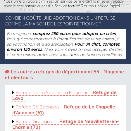
* Ce numéro valable 5 min est un service permettant la mise en relation
avec le destinataire ci-dessus. Service facturé 3 euros + prix de l'appel.
COMBIEN COÛTE UNE ADOPTION DANS UN REFUGE
COMME LA MAISON DE L'ESPOIR RETROUVÉ ?
En moyenne,
comptez 250 euros pour adopter un chien
,
frais qui correspondent à l'identification de votre animal, à
sa vaccination, et à sa stérilisation.
Pour un chat, comptez
environ 150 euros
. Ainsi, vous n'avez à vous occuper de rien,
et votre animal arrive chez vous dans de bonnes conditions.
Les autres
refuges du département 53 - Mayenne
et alentours
Refuge De La Spa De La Mayenne -
Refuge de
Laval
Refuge De Bagnoles -
Refuge de La Chapelle-
d'Andaine (61)
Refuge Groingroin -
Refuge de Neuvillette-en-
Charnie (72)