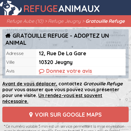
REFUGE
ANIMAUX
Refuge Aube (10)
Refuge Jeugny
Gratouille Refuge
GRATOUILLE REFUGE - ADOPTEZ UN
ANIMAL
12, Rue De La Gare
Adresse
10320 Jeugny
Ville
Donnez votre avis
Avis
Avant de vous déplacer
, contactez
Gratouille Refuge
pour vous assurer que vous pouvez vous présenter
pour une visite.
Un rendez-vous est souvent
nécessaire.
VOIR SUR GOOGLE MAPS
* Ce numéro valable 5 min est un service permettant la mise en relation