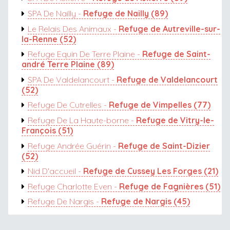
SPA De Nailly -
Refuge de Nailly (89)
Le Relais Des Animaux -
Refuge de Autreville-sur-
la-Renne (52)
Refuge Equin De Terre Plaine -
Refuge de Saint-
andré Terre Plaine (89)
SPA De Valdelancourt -
Refuge de Valdelancourt
(52)
Refuge De Cutrelles -
Refuge de Vimpelles (77)
Refuge De La Haute-borne -
Refuge de Vitry-le-
François (51)
Refuge Andrée Guérin -
Refuge de Saint-Dizier
(52)
Nid D'accueil -
Refuge de Cussey Les Forges (21)
Refuge Charlotte Even -
Refuge de Fagnières (51)
Refuge De Nargis -
Refuge de Nargis (45)