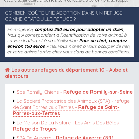
avec le destinataire ci-dessus. Service facturé 3 euros + prix de l'appel.
COMBIEN COÛTE UNE ADOPTION DANS UN REFUGE
COMME GRATOUILLE REFUGE ?
En moyenne,
comptez 250 euros pour adopter un chien
,
frais qui correspondent à l'identification de votre animal, à
sa vaccination, et à sa stérilisation.
Pour un chat, comptez
environ 150 euros
. Ainsi, vous n'avez à vous occuper de rien,
et votre animal arrive chez vous dans de bonnes conditions.
Les autres
refuges du département 10 - Aube
et
alentours
Sos Romilly Chiens -
Refuge de Romilly-sur-Seine
La Société Protectrice des Animaux (SPA) - refuge
de Saint Parres aux Tertres -
Refuge de Saint-
Parres-aux-Tertres
La Maison De La Nature - Les Amis Des Bêtes -
Refuge de Troyes
SPA De Auxerre -
Refuge de Auxerre (89)