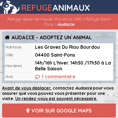
REFUGE
ANIMAUX
Refuge Alpes-de-Haute-Provence (04)
Refuge Saint-
Pons
Audacce
AUDACCE - ADOPTEZ UN ANIMAL
Les Graves Du Riou Bourdou
Adresse
04400 Saint-Pons
Ville
14h/16h L'hiver. 14h30 /17h30 à La
Horaires
Belle Saison
1 commentaire
Avis
Avant de vous déplacer
, contactez
Audacce
pour vous
assurer que vous pouvez vous présenter pour une
visite.
Un rendez-vous est souvent nécessaire.
VOIR SUR GOOGLE MAPS