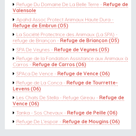
Refuge Du Domaine De La Belle Terre -
Refuge de
Valensole
Apahd Assoc Protect Animaux Haute Dura -
Refuge de Embrun (05)
La Société Protectrice des Animaux (La SPA) -
refuge de Briançon -
Refuge de Briançon (05)
SPA De Veynes -
Refuge de Veynes (05)
Refuge de la Fondation Assistance aux Animaux à
Carros -
Refuge de Carros (06)
SPAca De Vence -
Refuge de Vence (06)
Refuge de La Conca -
Refuge de Tourrette-
Levens (06)
Les Chats De Stella - Refuge Gireau -
Refuge de
Vence (06)
Tanka - Sos Chevaux -
Refuge de Peille (06)
Refuge De L'espoir -
Refuge de Mougins (06)