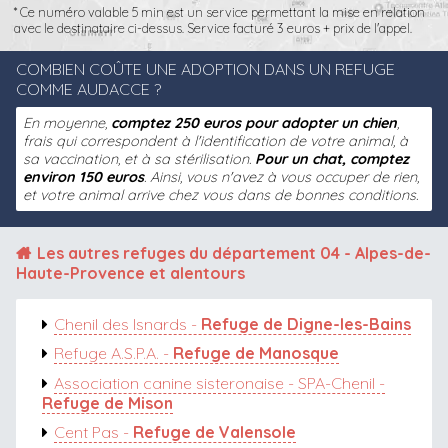
* Ce numéro valable 5 min est un service permettant la mise en relation
avec le destinataire ci-dessus. Service facturé 3 euros + prix de l'appel.
COMBIEN COÛTE UNE ADOPTION DANS UN REFUGE
COMME AUDACCE ?
En moyenne,
comptez 250 euros pour adopter un chien
,
frais qui correspondent à l'identification de votre animal, à
sa vaccination, et à sa stérilisation.
Pour un chat, comptez
environ 150 euros
. Ainsi, vous n'avez à vous occuper de rien,
et votre animal arrive chez vous dans de bonnes conditions.
Les autres
refuges du département 04 - Alpes-de-
Haute-Provence
et alentours
Chenil des Isnards -
Refuge de Digne-les-Bains
Refuge A.S.P.A. -
Refuge de Manosque
Association canine sisteronaise - SPA-Chenil -
Refuge de Mison
Cent Pas -
Refuge de Valensole