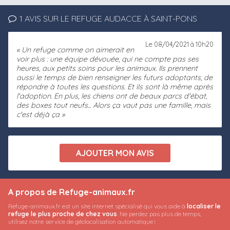
1 AVIS SUR LE REFUGE AUDACCE À SAINT-PONS
Le 08/04/2021 à 10h20
Un refuge comme on aimerait en
voir plus : une équipe dévouée, qui ne compte pas ses
heures, aux petits soins pour les animaux. Ils prennent
aussi le temps de bien renseigner les futurs adoptants, de
répondre à toutes les questions. Et ils sont là même après
l'adoption. En plus, les chiens ont de beaux parcs d'ébat,
des boxes tout neufs... Alors ça vaut pas une famille, mais
c'est déjà ça
A propos de Refuge-animaux.fr
Refuge-animaux.fr est un site internet spécialisé qui vous aide à
localiser le
refuge le plus proche de chez vous
. Ne perdez pas plus de temps,
utilisez notre service de géolocalisation automatique !