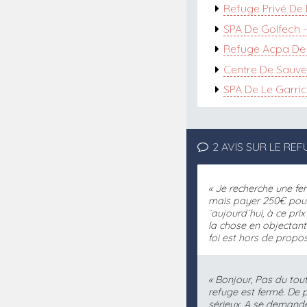
Refuge Privé De 
SPA De Golfech 
Refuge Acpa De 
Centre De Sauve
SPA De Le Garric
2 AVIS SUR LE RE
Je recherche une fem
mais payer 250€ pour 
´aujourd´hui, à ce pri
la chose en objectant
foi est hors de propos .
Bonjour, Pas du tout
refuge est fermé. De 
sérieux. A se demander