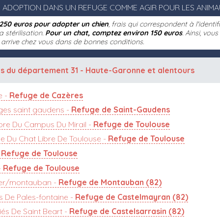
 ADOPTION DANS UN REFUGE COMME AGIR POUR LES ANIMA
250 euros pour adopter un chien
, frais qui correspondent à l'identi
a stérilisation.
Pour un chat, comptez environ 150 euros
. Ainsi, vou
l arrive chez vous dans de bonnes conditions.
s du département 31 - Haute-Garonne
et alentours
e -
Refuge de Cazères
es saint gaudens -
Refuge de Saint-Gaudens
bre Du Campus Du Mirail -
Refuge de Toulouse
e Du Chat Libre De Toulouse -
Refuge de Toulouse
-
Refuge de Toulouse
-
Refuge de Toulouse
er/montauban -
Refuge de Montauban (82)
s De Pales-fontaine -
Refuge de Castelmayran (82)
és De Saint Beart -
Refuge de Castelsarrasin (82)