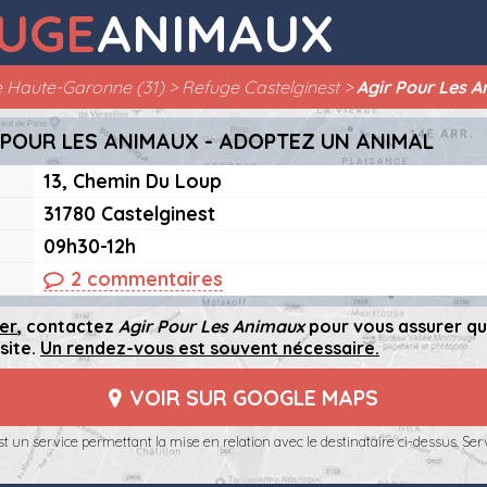
UGE
ANIMAUX
 Haute-Garonne (31)
Refuge Castelginest
Agir Pour Les 
 POUR LES ANIMAUX - ADOPTEZ UN ANIMAL
13, Chemin Du Loup
31780 Castelginest
09h30-12h
2 commentaires
er
, contactez
Agir Pour Les Animaux
pour vous assurer q
site.
Un rendez-vous est souvent nécessaire.
VOIR SUR GOOGLE MAPS
t un service permettant la mise en relation avec le destinataire ci-dessus. Serv