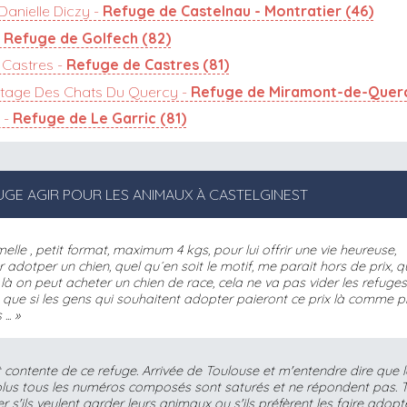
Danielle Diczy -
Refuge de Castelnau - Montratier (46)
-
Refuge de Golfech (82)
Castres -
Refuge de Castres (81)
tage Des Chats Du Quercy -
Refuge de Miramont-de-Querc
 -
Refuge de Le Garric (81)
FUGE AGIR POUR LES ANIMAUX À CASTELGINEST
elle , petit format, maximum 4 kgs, pour lui offrir une vie heureuse,
adotper un chien, quel qu´en soit le motif, me parait hors de prix, 
x là on peut acheter un chien de race, cela ne va pas vider les refuge
 que si les gens qui souhaitent adopter paieront ce prix là comme 
..
 contente de ce refuge. Arrivée de Toulouse et m'entendre dire que l
plus tous les numéros composés sont saturés et ne répondent pas. T
 s'ils veulent garder leurs animaux ou s'ils préfèrent les faire adopte