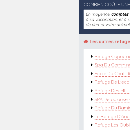
COMBIEN COÛTE UNE
En moyenne,
comptez 
à sa vaccination, et à s
de rien, et votre anima
Les autres
refuge
Refuge Capucin
Spa Du Comming
Ecole Du Chat Li
Refuge De L'écol
Refuge Des Mil' 
SPA Detoulouse 
Refuge Du Rami
Le Refuge D'âne
Refuge Les Oubli